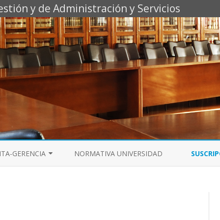
estión y de Administración y Servicios
Saltar
al
NTA-GERENCIA
NORMATIVA UNIVERSIDAD
SUSCRIP
contenido
2027
2023
2018