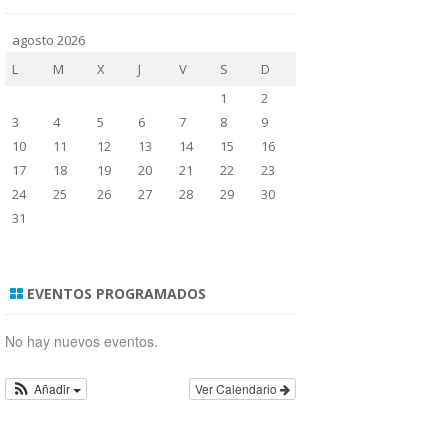
SOMOS
agosto 2026
L
M
X
J
V
S
D
UGT
1
2
3
4
5
6
7
8
9
10
11
12
13
14
15
16
17
18
19
20
21
22
23
24
25
26
27
28
29
30
31
EVENTOS PROGRAMADOS
No hay nuevos eventos.
Añadir
Ver Calendario