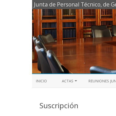
Junta de Personal Técnico, de G
INICIO
ACTAS
REUNIONES JU
ACTAS 2024 – 2027
REUNIONES 2024-
Suscripción
ACTAS 2019-2023
REUNIONES 2019-
ACTAS 2015-2018
REUNIONES 2016-