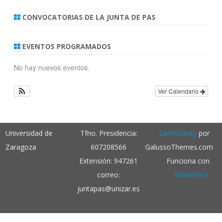
s
CONVOCATORIAS DE LA JUNTA DE PAS
c
a
r
EVENTOS PROGRAMADOS
No hay nuevos eventos.
Ver Calendario
Universidad de
Tfno. Presidencia:
ZeroGravity
por
Zaragoza
607208566
GalussoThemes.com
Extensión: 947261
Funciona con
correo:
WordPress
juntapas@unizar.es